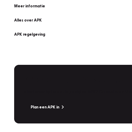
Meer informatie
Alles over APK
APK regelgeving
APK Keuring bij Vakgarage!
Is het weer tijd voor de jaarlijkse APK? Ga snel naar V
Plan een APK in