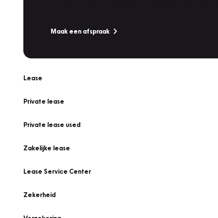
Is uw auto toe aan Onderhoud, Bandenwissel of een Va
Maak een afspraak
Lease
Private lease
Private lease used
Zakelijke lease
Lease Service Center
Zekerheid