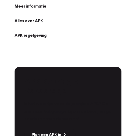
Meer informatie
Alles over APK
APK regelgeving
APK Keuring bij
Vakgarage!
Is het weer tijd voor de jaarlijkse APK? Ga
snel naar Vakgarage bij u in de buurt, en ga
zonder zorgen de weg op!
Plan een APK in