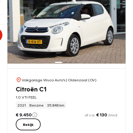
Vakgarage Wuco Auto's
| Oldenzaal (OV)
Citroën C1
1.0 VTI FEEL
2021
Benzine
35.848 km
€ 9.450
€ 130
of v.a.
/mnd
Bekijk