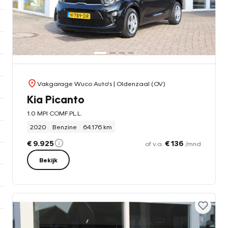
Vakgarage Wuco Auto's
| Oldenzaal (OV)
Kia Picanto
1.0 MPI COMF.PL.L.
2020
Benzine
64.176 km
€ 9.925
€ 136
of v.a.
/mnd
Bekijk