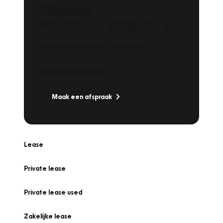
Plan een
Werkplaatsafspraak
Is uw auto toe aan Onderhoud,
Bandenwissel of een Vakantiecheck? Plan
online een afspraak!
Maak een afspraak
Lease
Private lease
Private lease used
Zakelijke lease