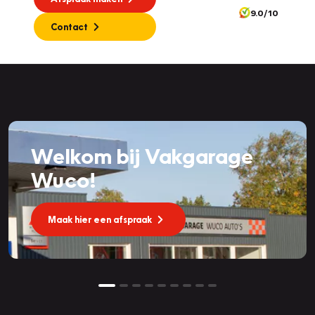
9.0/10
Contact
Welkom bij Vakgarage
Wuco!
Maak hier een afspraak