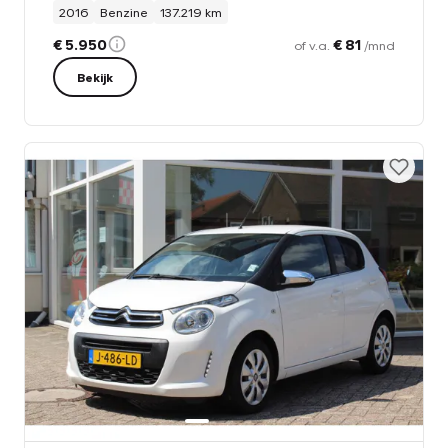
2016
Benzine
137.219 km
€ 5.950
€ 81
of v.a.
/mnd
Bekijk