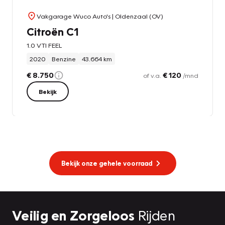
Vakgarage Wuco Auto's
| Oldenzaal (OV)
Citroën C1
1.0 VTI FEEL
2020
Benzine
43.664 km
€ 8.750
€ 120
of v.a.
/mnd
Bekijk
Bekijk onze gehele voorraad
Veilig en Zorgeloos
Rijden