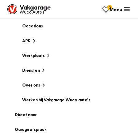
Vakgarage
0
Menu
Wuco Auto's
Occasions
APK
Werkplaats
Diensten
Over ons
Werken bij Vakgarage Wuco auto's
Direct naar
Garageafspraak