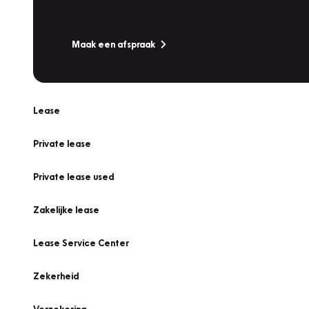
Is uw auto toe aan Onderhoud, Bandenwissel of een Va
Maak een afspraak
Lease
Private lease
Private lease used
Zakelijke lease
Lease Service Center
Zekerheid