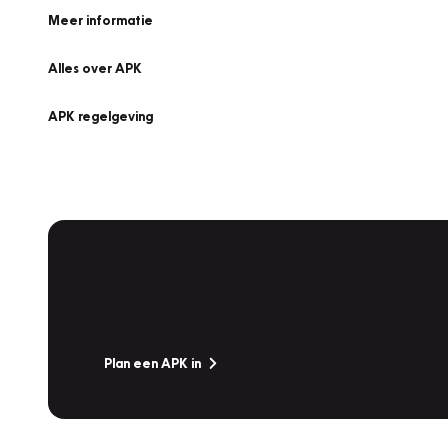
Meer informatie
Alles over APK
APK regelgeving
APK Keuring bij Vakgarage!
Is het weer tijd voor de jaarlijkse APK? Ga snel naar V
Plan een APK in