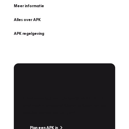
Meer informatie
Alles over APK
APK regelgeving
APK Keuring bij
Vakgarage!
Is het weer tijd voor de jaarlijkse APK? Ga
snel naar Vakgarage bij u in de buurt, en ga
zonder zorgen de weg op!
Plan een APK in