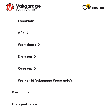
Vakgarage
0
Menu
Wuco Auto's
Occasions
APK
Werkplaats
Diensten
Over ons
Werken bij Vakgarage Wuco auto's
Direct naar
Garageafspraak