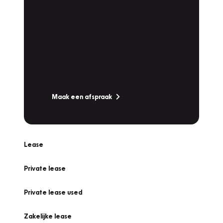
Plan een
Werkplaatsafspraak
Is uw auto toe aan Onderhoud,
Bandenwissel of een Vakantiecheck? Plan
online een afspraak!
Maak een afspraak
Lease
Private lease
Private lease used
Zakelijke lease