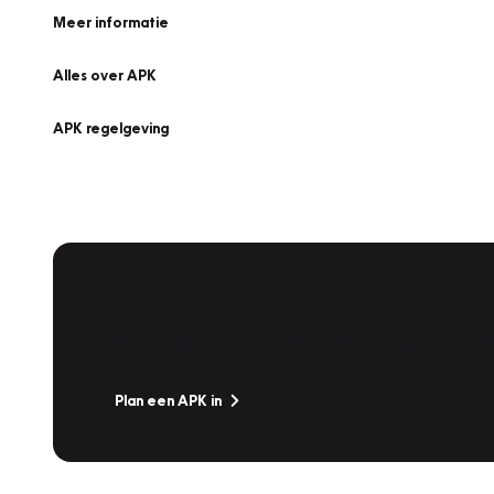
Meer informatie
Alles over APK
APK regelgeving
APK Keuring bij Vakgarage!
Is het weer tijd voor de jaarlijkse APK? Ga snel naar V
Plan een APK in