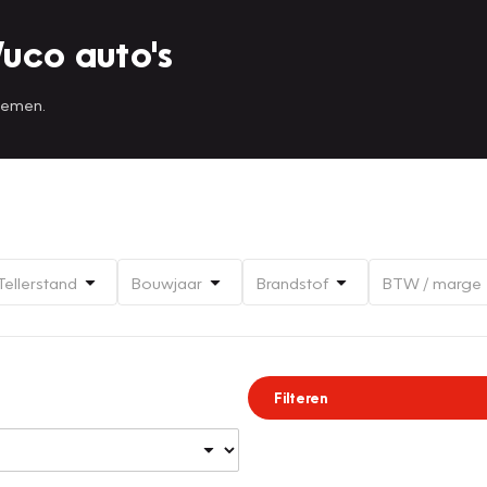
uco auto's
 nemen.
Tellerstand
Bouwjaar
Brandstof
BTW / marge
Filteren