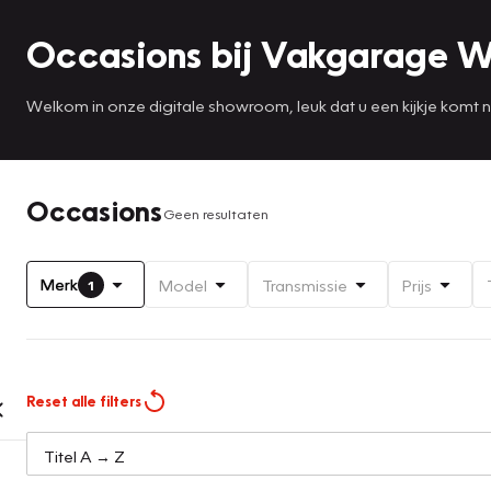
Occasions bij Vakgarage W
Welkom in onze digitale showroom, leuk dat u een kijkje komt
Occasions
Geen resultaten
Merk
Model
Transmissie
Prijs
1
Reset alle filters