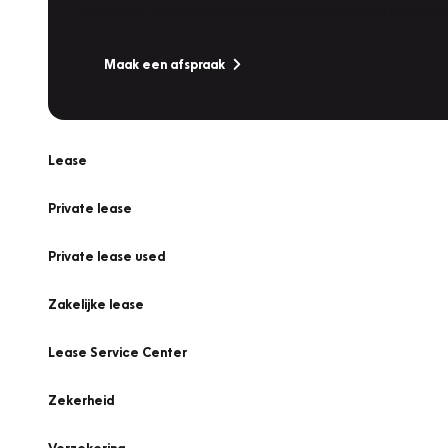
Is uw auto toe aan Onderhoud, Bandenwissel of een Va
Maak een afspraak
Lease
Private lease
Private lease used
Zakelijke lease
Lease Service Center
Zekerheid