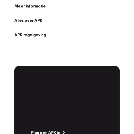
Meer informatie
Alles over APK
APK regelgeving
APK Keuring bij
Vakgarage!
Is het weer tijd voor de jaarlijkse APK? Ga
snel naar Vakgarage bij u in de buurt, en ga
zonder zorgen de weg op!
Plan een APK in