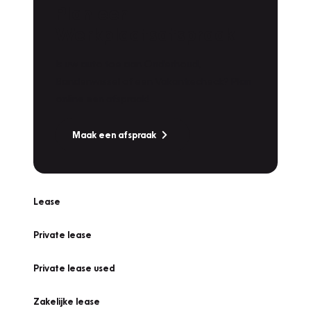
Plan een
Werkplaatsafspraak
Is uw auto toe aan Onderhoud,
Bandenwissel of een Vakantiecheck? Plan
online een afspraak!
Maak een afspraak
Lease
Private lease
Private lease used
Zakelijke lease