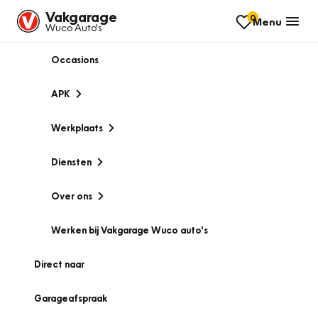
Vakgarage
0
Menu
Wuco Auto's
Occasions
APK
Werkplaats
Diensten
Over ons
Werken bij Vakgarage Wuco auto's
Direct naar
Garageafspraak