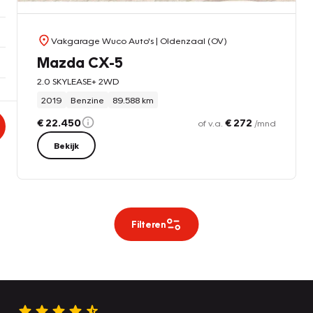
Vakgarage Wuco Auto's
| Oldenzaal (OV)
Mazda CX-5
2.0 SKYLEASE+ 2WD
2019
Benzine
89.588 km
€ 22.450
€ 272
of v.a.
/mnd
Bekijk
Filteren