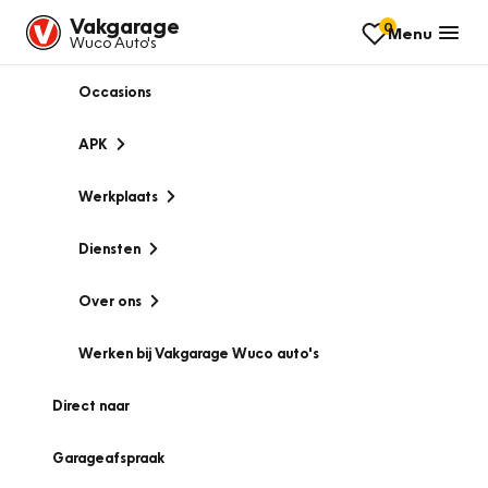
Vakgarage
0
Menu
Wuco Auto's
Occasions
APK
Werkplaats
Diensten
Over ons
Werken bij Vakgarage Wuco auto's
Direct naar
Garageafspraak