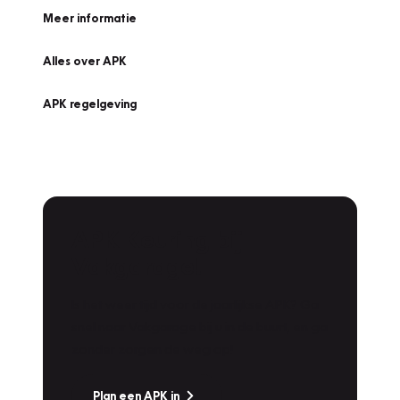
Meer informatie
Alles over APK
APK regelgeving
APK Keuring bij
Vakgarage!
Is het weer tijd voor de jaarlijkse APK? Ga
snel naar Vakgarage bij u in de buurt, en ga
zonder zorgen de weg op!
Plan een APK in