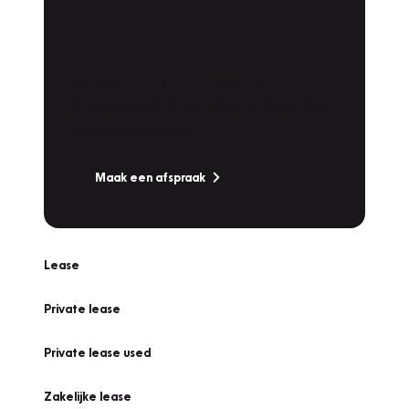
Plan een
Werkplaatsafspraak
Is uw auto toe aan Onderhoud,
Bandenwissel of een Vakantiecheck? Plan
online een afspraak!
Maak een afspraak
Lease
Private lease
Private lease used
Zakelijke lease