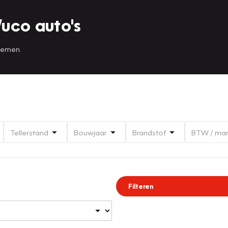
uco auto's
 nemen.
Tellerstand
Bouwjaar
Brandstof
BTW / ma
Filteren