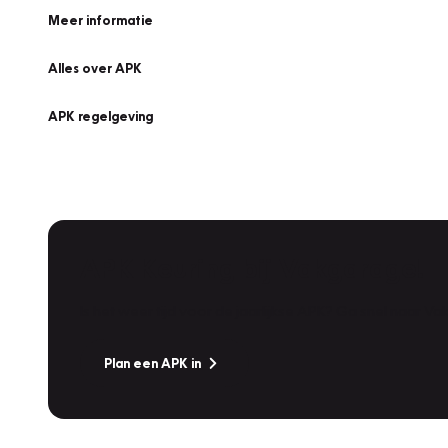
Meer informatie
Alles over APK
APK regelgeving
APK Keuring bij Vakgarage!
Is het weer tijd voor de jaarlijkse APK? Ga snel naar V
Plan een APK in