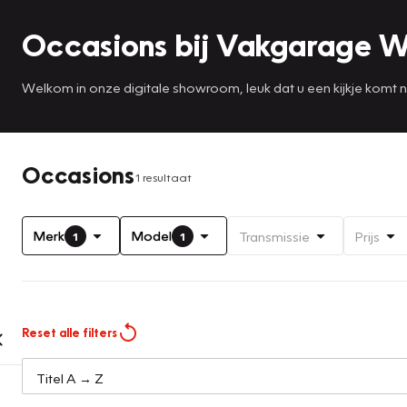
Occasions bij Vakgarage W
Welkom in onze digitale showroom, leuk dat u een kijkje komt
Occasions
1 resultaat
Merk
Model
Transmissie
Prijs
1
1
Reset alle filters