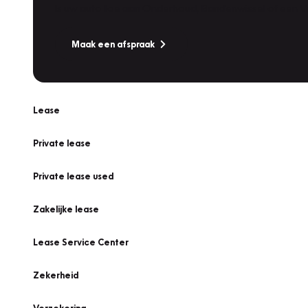
Is uw auto toe aan Onderhoud, Bandenwissel of een Va
Maak een afspraak
Lease
Private lease
Private lease used
Zakelijke lease
Lease Service Center
Zekerheid